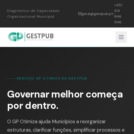
+351
214
Diagnóstico de Capacidade
geral@gestpub.pt
846
Organizacional Municipal
546
SERVIÇO GP OTIMIZA DA GESTPUB
Governar melhor começa
por dentro.
O GP Otimiza ajuda Municípios a reorganizar
estruturas, clarificar funções, simplificar processos e